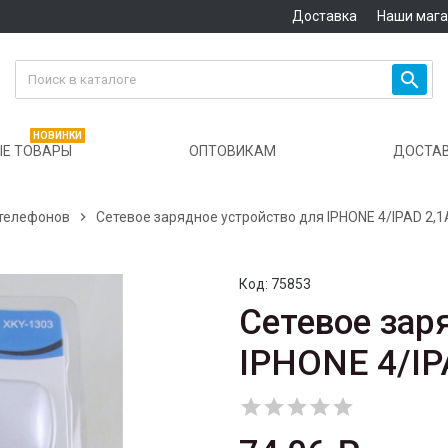
Доставка
Наши маг

НОВИНКИ
Е ТОВАРЫ
ОПТОВИКАМ
ДОСТА
 телефонов

Сетевое зарядное устройство для IPHONE 4/IPAD 2,
Код:
75853
Сетевое зар
IPHONE 4/IP




