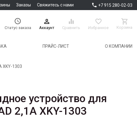

азины
Заказы
Свяжитесь с нами
+7 915 280-02-03





Корзина
Аккаунт
Сравнить
Избранное
Статус заказа
ВКА
ПРАЙС-ЛИСТ
О КОМПАНИИ
1A XKY-1303
ядное устройство для
AD 2,1A XKY-1303