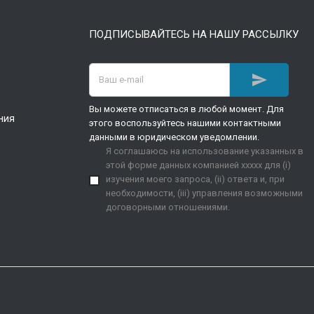
ПОДПИСЫВАЙТЕСЬ НА НАШУ РАССЫЛКУ

Вы можете отписаться в любой момент. Для
ния
этого воспользуйтесь нашими контактными
данными в юридическом уведомлении.
Я соглашаюсь на использование указанных в
этой форме данных компанией xxxxx для (i)
изучения моего запроса, (ii) ответа и, при
необходимости, (iii) управления возможными
договорными отношениями.