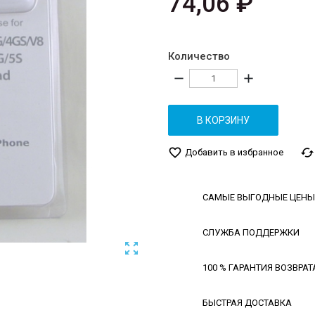
74,06 ₽
Количество
remove
add
В КОРЗИНУ
favorite_border
cached
Добавить в избранное
САМЫЕ ВЫГОДНЫЕ ЦЕНЫ
СЛУЖБА ПОДДЕРЖКИ

100 % ГАРАНТИЯ ВОЗВРАТ
БЫСТРАЯ ДОСТАВКА