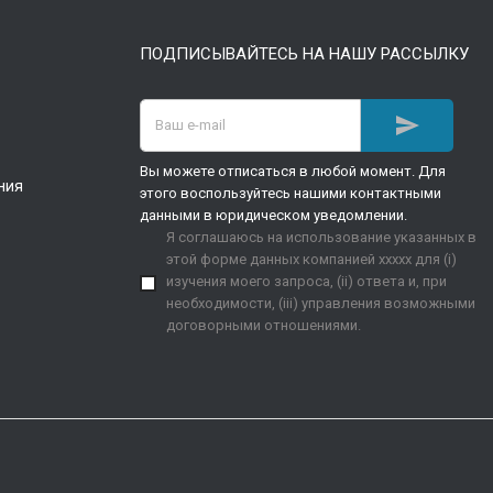
ПОДПИСЫВАЙТЕСЬ НА НАШУ РАССЫЛКУ

Вы можете отписаться в любой момент. Для
ния
этого воспользуйтесь нашими контактными
данными в юридическом уведомлении.
Я соглашаюсь на использование указанных в
этой форме данных компанией xxxxx для (i)
изучения моего запроса, (ii) ответа и, при
необходимости, (iii) управления возможными
договорными отношениями.