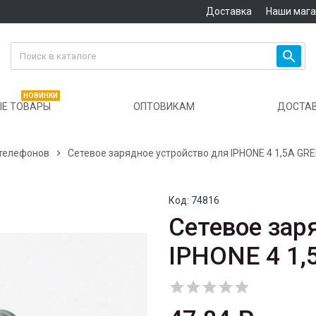
Доставка
Наши маг

НОВИНКИ
Е ТОВАРЫ
ОПТОВИКАМ
ДОСТА
 телефонов

Сетевое зарядное устройство для IPHONE 4 1,5A GR
Код:
74816
Сетевое зар
IPHONE 4 1,




