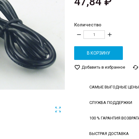
47,84 ₽
Количество
remove
add
В КОРЗИНУ
favorite_border
cached
Добавить в избранное
САМЫЕ ВЫГОДНЫЕ ЦЕНЫ
СЛУЖБА ПОДДЕРЖКИ

100 % ГАРАНТИЯ ВОЗВРАТ
БЫСТРАЯ ДОСТАВКА