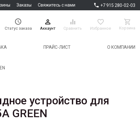

азины
Заказы
Свяжитесь с нами
+7 915 280-02-03





Корзина
Аккаунт
Сравнить
Избранное
Статус заказа
ВКА
ПРАЙС-ЛИСТ
О КОМПАНИИ
EEN
ядное устройство для
5A GREEN