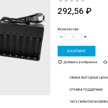





292,56 ₽
Количество
remove
add
В КОРЗИНУ
favorite_border
cached
Добавить в избранное
САМЫЕ ВЫГОДНЫЕ ЦЕНЫ
СЛУЖБА ПОДДЕРЖКИ
100 % ГАРАНТИЯ ВОЗВРАТ