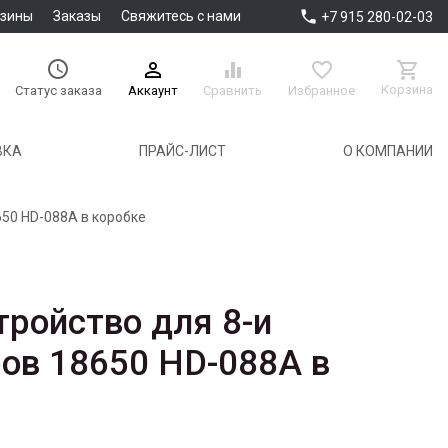

азины
Заказы
Свяжитесь с нами
+7 915 280-02-03





Корзина
Аккаунт
Сравнить
Избранное
Статус заказа
ВКА
ПРАЙС-ЛИСТ
О КОМПАНИИ
650 HD-088A в коробке
тройство для 8-и
ов 18650 HD-088A в