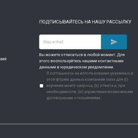
ПОДПИСЫВАЙТЕСЬ НА НАШУ РАССЫЛКУ

Вы можете отписаться в любой момент. Для
ния
этого воспользуйтесь нашими контактными
данными в юридическом уведомлении.
Я соглашаюсь на использование указанных в
этой форме данных компанией xxxxx для (i)
изучения моего запроса, (ii) ответа и, при
необходимости, (iii) управления возможными
договорными отношениями.