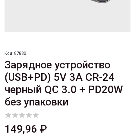
Код:
87880
Зарядное устройство
(USB+PD) 5V 3A CR-24
черный QC 3.0 + PD20W
без упаковки





149,96 ₽