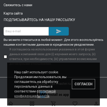
Свяжитесь с нами
Карта сайта
ПОДПИСЫВАЙТЕСЬ НА НАШУ РАССЫЛКУ

Вы можете отписаться в любой момент. Для этого воспользуйтесь
нашими контактными данными в юридическом уведомлении.
Я соглашаюсь на использование указанных в этой форме
данных компанией xxxxx для (i) изучения моего запроса, (ii)
ответа и, при необходимости, (iii) управления возможными
договорными отношениями.
Наш сайт использует cookie.
Продолжая им пользоваться, вы
соглашаетесь на обработку
© 2026 - opt-master.ru
СОГЛАСЕН
персональных данных в
соответствии с
политикой
конфиденциальности
.




