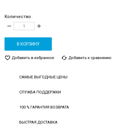
Количество
remove
add
В КОРЗИНУ
favorite_border
cached
Добавить в избранное
Добавить к сравнению
САМЫЕ ВЫГОДНЫЕ ЦЕНЫ
СЛУЖБА ПОДДЕРЖКИ
100 % ГАРАНТИЯ ВОЗВРАТА
БЫСТРАЯ ДОСТАВКА