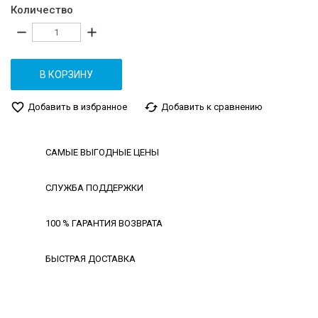
Количество
remove
add
В КОРЗИНУ
favorite_border
cached
Добавить в избранное
Добавить к сравнению
САМЫЕ ВЫГОДНЫЕ ЦЕНЫ
СЛУЖБА ПОДДЕРЖКИ
100 % ГАРАНТИЯ ВОЗВРАТА
БЫСТРАЯ ДОСТАВКА