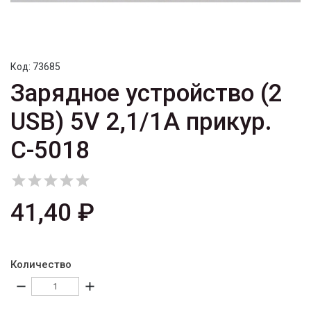
Код:
73685
Зарядное устройство (2
USB) 5V 2,1/1A прикур.
C-5018





41,40 ₽
Количество
remove
add