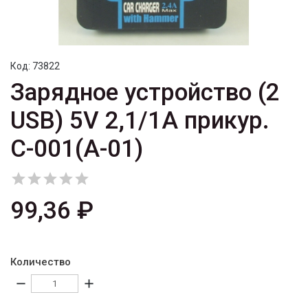
Код:
73822
Зарядное устройство (2
USB) 5V 2,1/1A прикур.
C-001(A-01)





99,36 ₽
Количество
remove
add