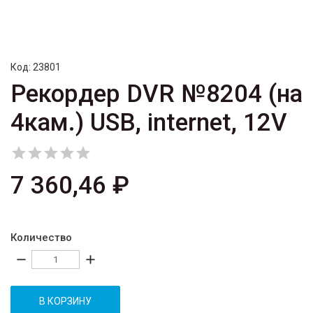
Код:
23801
Рекордер DVR №8204 (на
4кам.) USB, internet, 12V





7 360,46 ₽
Количество
remove
add
В КОРЗИНУ