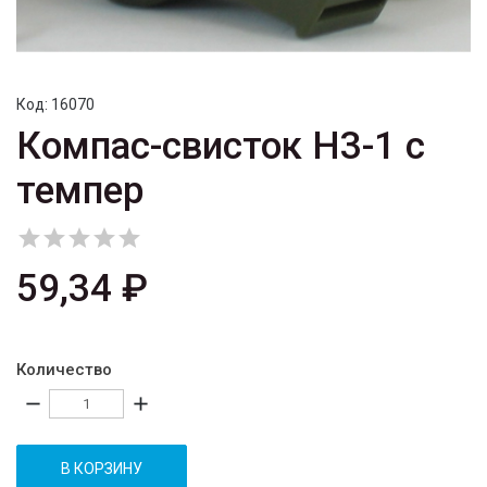
Код:
16070
Компас-свисток H3-1 c
темпер





59,34 ₽
Количество
remove
add
В КОРЗИНУ