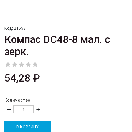
Код:
21653
Компас DC48-8 мал. с
зерк.





54,28 ₽
Количество
remove
add
В КОРЗИНУ