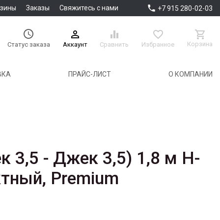

азины
Заказы
Свяжитесь с нами
+7 915 280-02-03





Корзина
Аккаунт
Сравнить
Избранное
Статус заказа
ВКА
ПРАЙС-ЛИСТ
О КОМПАНИИ
 3,5 - Джек 3,5) 1,8 м H-
ктный, Premium