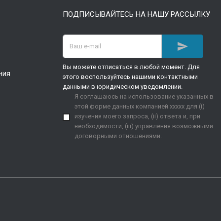
ПОДПИСЫВАЙТЕСЬ НА НАШУ РАССЫЛКУ

Вы можете отписаться в любой момент. Для
ния
этого воспользуйтесь нашими контактными
данными в юридическом уведомлении.
Я соглашаюсь на использование указанных в
этой форме данных компанией xxxxx для (i)
изучения моего запроса, (ii) ответа и, при
необходимости, (iii) управления возможными
договорными отношениями.