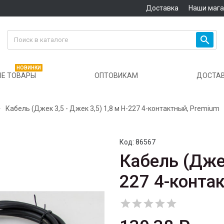
Доставка
Наши маг

НОВИНКИ
Е ТОВАРЫ
ОПТОВИКАМ
ДОСТА

Кабель (Джек 3,5 - Джек 3,5) 1,8 м H-227 4-контактный, Premium
Код:
86567
Кабель (Джек
227 4-конта




