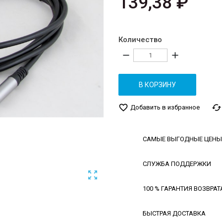
139,38 ₽
Количество
remove
add
В КОРЗИНУ
favorite_border
cached
Добавить в избранное
САМЫЕ ВЫГОДНЫЕ ЦЕНЫ
СЛУЖБА ПОДДЕРЖКИ

100 % ГАРАНТИЯ ВОЗВРАТ
БЫСТРАЯ ДОСТАВКА