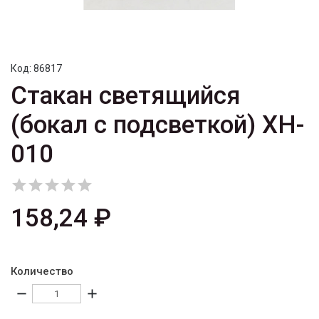
Код:
86817
Стакан светящийся
(бокал с подсветкой) XH-
010





158,24 ₽
Количество
remove
add