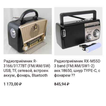
Радиоприёмник R-
Радиоприёмник RX-M55D
3166/3177BT (FM/AM/SW)
3 band (FM/AM/SW1-2)
USB, TF, сетевой, встроен.
акк.18650, шнур TYPE-C, с
аккум., фонарь, Bluetooth
фонарем ??
1 173,00 ₽
845,94 ₽