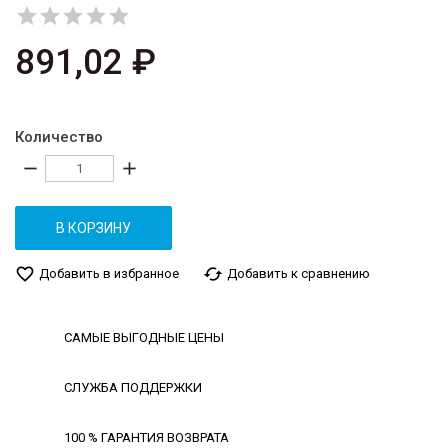





891,02 ₽
Количество
remove
add
В КОРЗИНУ
favorite_border
cached
Добавить в избранное
Добавить к сравнению
САМЫЕ ВЫГОДНЫЕ ЦЕНЫ
СЛУЖБА ПОДДЕРЖКИ
100 % ГАРАНТИЯ ВОЗВРАТА