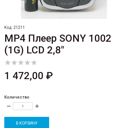
Код:
21211
MP4 Плеер SONY 1002
(1G) LCD 2,8"





1 472,00 ₽
Количество
remove
add
В КОРЗИНУ