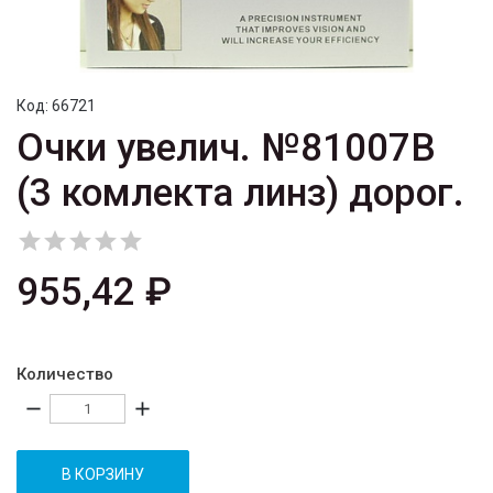
Код:
66721
Очки увелич. №81007B
(3 комлекта линз) дорог.





955,42 ₽
Количество
remove
add
В КОРЗИНУ