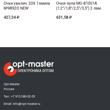
Очки увелич. 20X 1лампа
Очки-лупа MG-81001A
№9892D NEW
(1.2"/1,8"/2,5"/3,5") 2 лам.
427,34 ₽
631,58 ₽
Opt-Master
Россия
Тел.:
+7 915 280-02-03
Email:
info@opt-master.ru