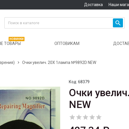
Доставка
Наши маг

НОВИНКИ
Е ТОВАРЫ
ОПТОВИКАМ
ДОСТА
 зрения)

Очки увелич. 20X 1лампа №9892D NEW
Код:
68379
Очки увелич
NEW




