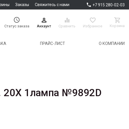

азины
Заказы
Свяжитесь с нами
+7 915 280-02-03





Корзина
Аккаунт
Сравнить
Избранное
Статус заказа
ВКА
ПРАЙС-ЛИСТ
О КОМПАНИИ
. 20X 1лампа №9892D