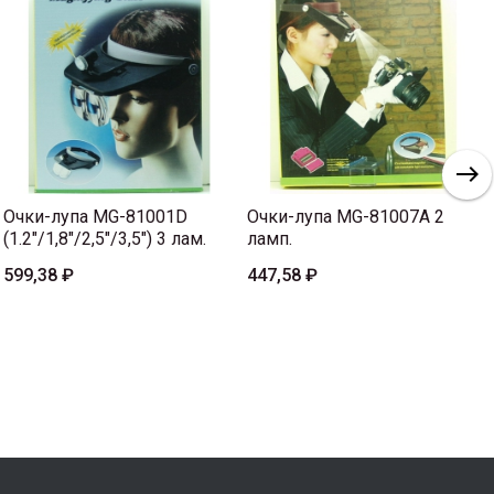
Очки-лупа MG-81001D
Очки-лупа MG-81007A 2
(1.2"/1,8"/2,5"/3,5") 3 лам.
ламп.
599,38 ₽
447,58 ₽