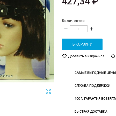
427,34 ₽
Количество
remove
add
В КОРЗИНУ
favorite_border
cached
Добавить в избранное
САМЫЕ ВЫГОДНЫЕ ЦЕНЫ
СЛУЖБА ПОДДЕРЖКИ

100 % ГАРАНТИЯ ВОЗВРАТ
БЫСТРАЯ ДОСТАВКА