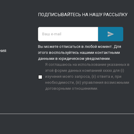
ПОДПИСЫВАЙТЕСЬ НА НАШУ РАССЫЛКУ

Вы можете отписаться в любой момент. Для
ния
этого воспользуйтесь нашими контактными
данными в юридическом уведомлении.
Я соглашаюсь на использование указанных в
этой форме данных компанией xxxxx для (i)
изучения моего запроса, (ii) ответа и, при
необходимости, (iii) управления возможными
договорными отношениями.