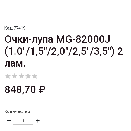
Код:
77419
Очки-лупа MG-82000J
(1.0"/1,5"/2,0"/2,5"/3,5") 2
лам.





848,70 ₽
Количество
remove
add