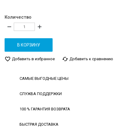
Количество
remove
add
В КОРЗИНУ
favorite_border
cached
Добавить в избранное
Добавить к сравнению
САМЫЕ ВЫГОДНЫЕ ЦЕНЫ
СЛУЖБА ПОДДЕРЖКИ
100 % ГАРАНТИЯ ВОЗВРАТА
БЫСТРАЯ ДОСТАВКА