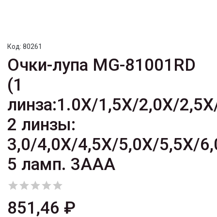
Код:
80261
Очки-лупа MG-81001RD
(1
линза:1.0X/1,5X/2,0X/2,5X
2 линзы:
3,0/4,0X/4,5X/5,0X/5,5X/6,
5 ламп. 3AAA





851,46 ₽