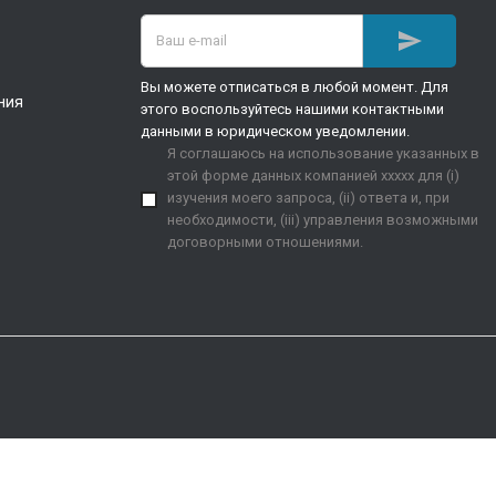

Вы можете отписаться в любой момент. Для
ния
этого воспользуйтесь нашими контактными
данными в юридическом уведомлении.
Я соглашаюсь на использование указанных в
этой форме данных компанией xxxxx для (i)
изучения моего запроса, (ii) ответа и, при
необходимости, (iii) управления возможными
договорными отношениями.