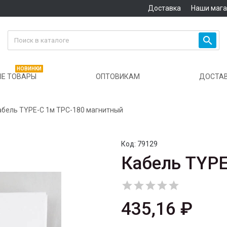
Доставка
Наши маг

НОВИНКИ
Е ТОВАРЫ
ОПТОВИКАМ
ДОСТА
абель TYPE-C 1м TPC-180 магнитный
Код:
79129
Кабель TYPE





435,16 ₽