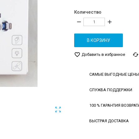
Количество
remove
add
В КОРЗИНУ
favorite_border
cached
Добавить в избранное
САМЫЕ ВЫГОДНЫЕ ЦЕНЫ
СЛУЖБА ПОДДЕРЖКИ
100 % ГАРАНТИЯ ВОЗВРАТ

БЫСТРАЯ ДОСТАВКА