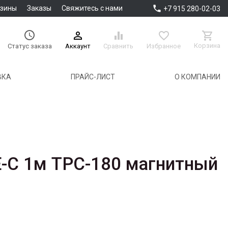

азины
Заказы
Свяжитесь с нами
+7 915 280-02-03





Корзина
Аккаунт
Сравнить
Избранное
Статус заказа
ВКА
ПРАЙС-ЛИСТ
О КОМПАНИИ
-C 1м TPC-180 магнитный