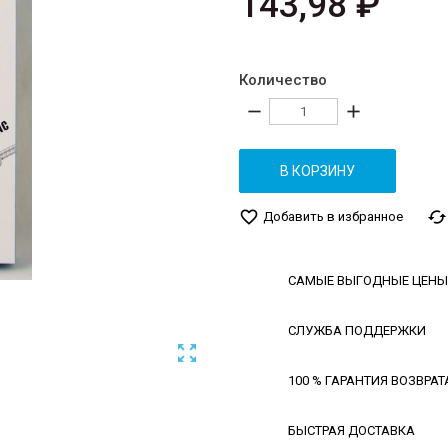
143,98 ₽
Количество
remove
add
В КОРЗИНУ
favorite_border
cached
Добавить в избранное
САМЫЕ ВЫГОДНЫЕ ЦЕНЫ
СЛУЖБА ПОДДЕРЖКИ

100 % ГАРАНТИЯ ВОЗВРАТ
БЫСТРАЯ ДОСТАВКА