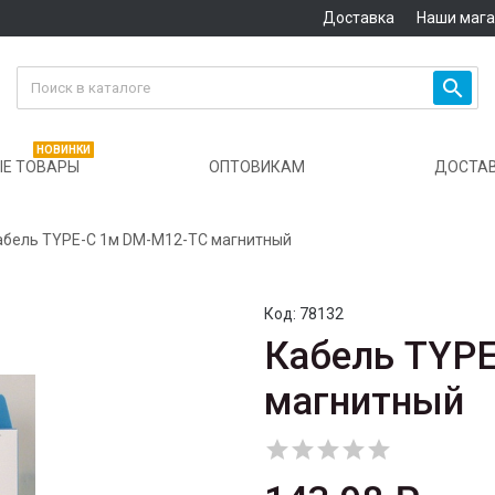
Доставка
Наши маг

НОВИНКИ
Е ТОВАРЫ
ОПТОВИКАМ
ДОСТА
абель TYPE-C 1м DM-M12-TC магнитный
Код:
78132
Кабель TYP
магнитный




