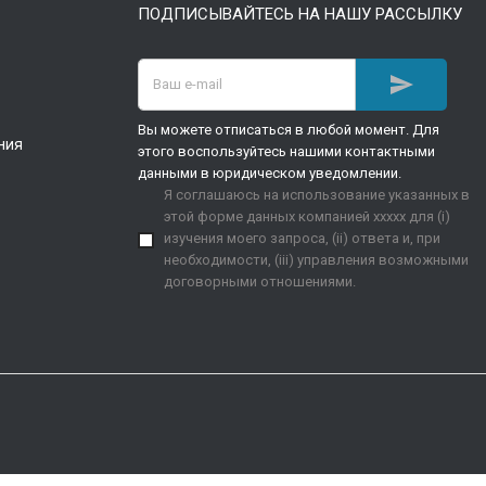
ПОДПИСЫВАЙТЕСЬ НА НАШУ РАССЫЛКУ

Вы можете отписаться в любой момент. Для
ния
этого воспользуйтесь нашими контактными
данными в юридическом уведомлении.
Я соглашаюсь на использование указанных в
этой форме данных компанией xxxxx для (i)
изучения моего запроса, (ii) ответа и, при
необходимости, (iii) управления возможными
договорными отношениями.