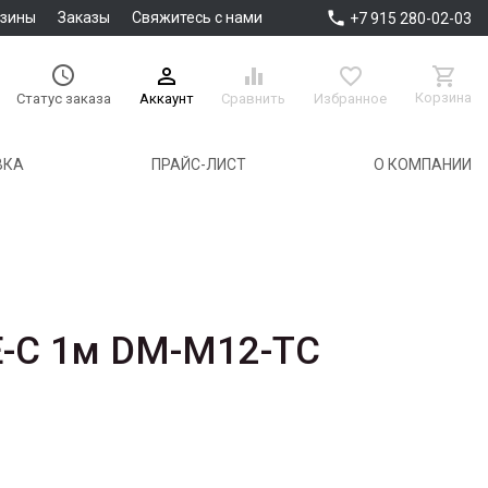

азины
Заказы
Свяжитесь с нами
+7 915 280-02-03





Корзина
Аккаунт
Сравнить
Избранное
Статус заказа
ВКА
ПРАЙС-ЛИСТ
О КОМПАНИИ
E-C 1м DM-M12-TC