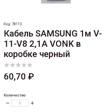
Код:
78113
Кабель SAMSUNG 1м V-
11-V8 2,1A VONK в
коробке черный





60,70 ₽
Количество
remove
add