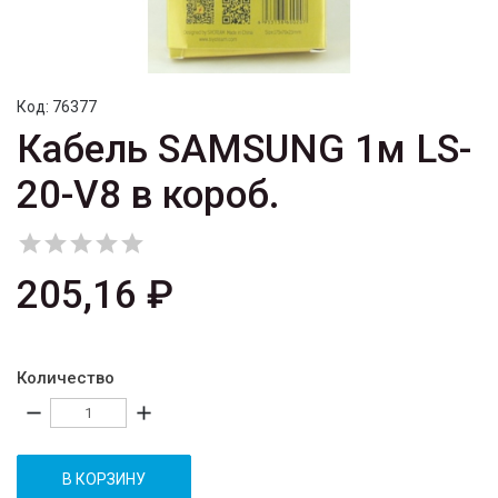
Код:
76377
Кабель SAMSUNG 1м LS-
20-V8 в короб.





205,16 ₽
Количество
remove
add
В КОРЗИНУ