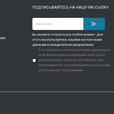
ПОДПИСЫВАЙТЕСЬ НА НАШУ РАССЫЛКУ

Вы можете отписаться в любой момент. Для
ния
этого воспользуйтесь нашими контактными
данными в юридическом уведомлении.
Я соглашаюсь на использование указанных в
этой форме данных компанией xxxxx для (i)
изучения моего запроса, (ii) ответа и, при
необходимости, (iii) управления возможными
договорными отношениями.