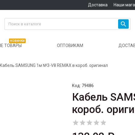
Доставка
Наши маг

НОВИНКИ
Е ТОВАРЫ
ОПТОВИКАМ
ДОСТА
Кабель SAMSUNG 1м №3-V8 REMAX в короб. оригинал
Код:
79486
Кабель SAM
короб. ориг




