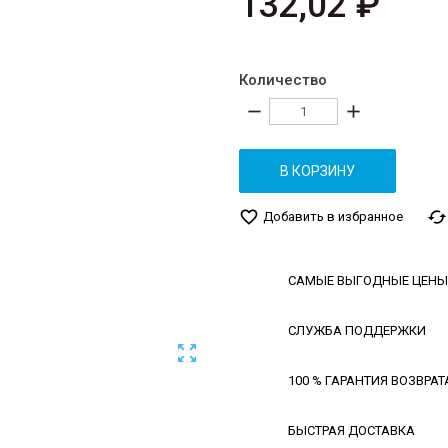
132,02 ₽
Количество
remove
add
В КОРЗИНУ
favorite_border
cached
Добавить в избранное
САМЫЕ ВЫГОДНЫЕ ЦЕНЫ
СЛУЖБА ПОДДЕРЖКИ

100 % ГАРАНТИЯ ВОЗВРАТ
БЫСТРАЯ ДОСТАВКА