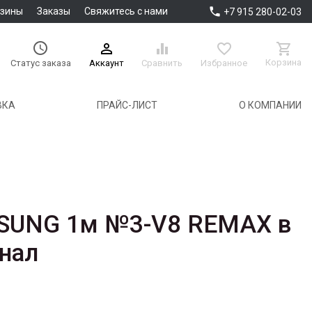

азины
Заказы
Свяжитесь с нами
+7 915 280-02-03





Корзина
Аккаунт
Сравнить
Избранное
Статус заказа
ВКА
ПРАЙС-ЛИСТ
О КОМПАНИИ
SUNG 1м №3-V8 REMAX в
инал