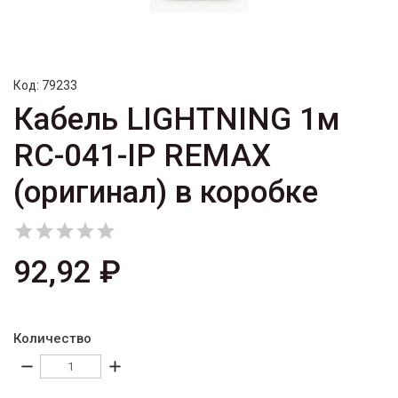
Код:
79233
Кабель LIGHTNING 1м
RC-041-IP REMAX
(оригинал) в коробке





92,92 ₽
Количество
remove
add