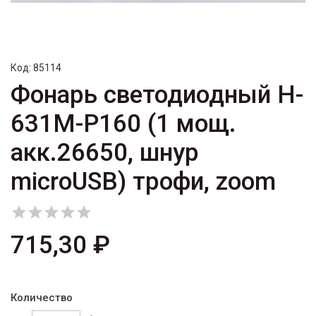
Код:
85114
Фонарь светодиодный H-
631M-P160 (1 мощ.
акк.26650, шнур
microUSB) трофи, zoom





715,30 ₽
Количество