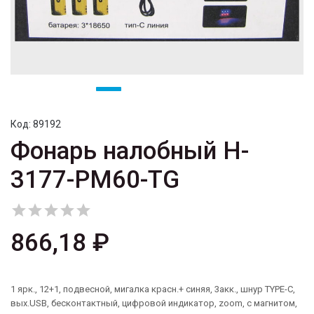
Код:
89192
Фонарь налобный H-
3177-PM60-TG





866,18 ₽
1 ярк., 12+1, подвесной, мигалка красн.+ синяя, 3акк., шнур TYPE-C,
вых.USB, бесконтактный, цифровой индикатор, zoom, с магнитом,