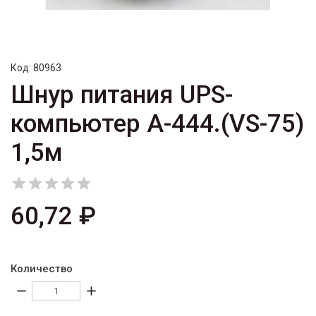
Код:
80963
Шнур питания UPS-
компьютер A-444.(VS-75)
1,5м





60,72 ₽
Количество
remove
add