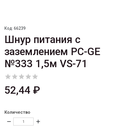
Код:
66239
Шнур питания с
заземлением PC-GE
№333 1,5м VS-71





52,44 ₽
Количество
remove
add