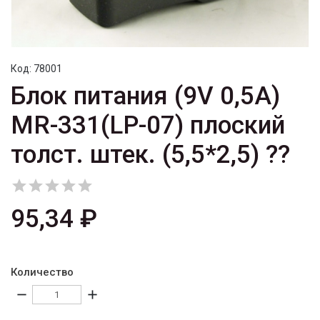
Код:
78001
Блок питания (9V 0,5A)
MR-331(LP-07) плоский
толст. штек. (5,5*2,5) ??





95,34 ₽
Количество
remove
add