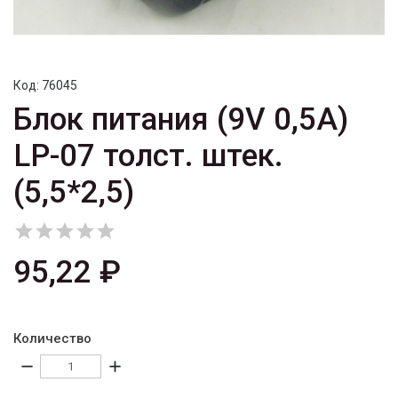
Код:
76045
Блок питания (9V 0,5A)
LP-07 толст. штек.
(5,5*2,5)





95,22 ₽
Количество
remove
add