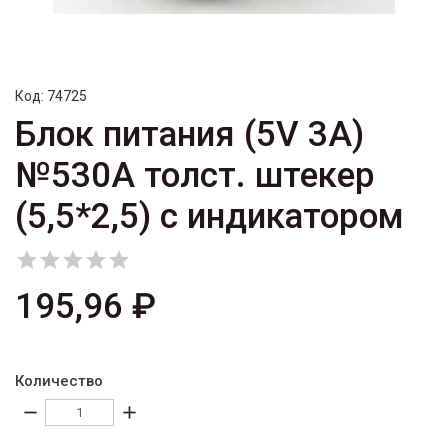
Код:
74725
Блок питания (5V 3A)
№530A толст. штекер
(5,5*2,5) с индикатором





195,96 ₽
Количество
remove
add