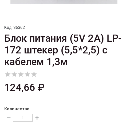
Код:
86362
Блок питания (5V 2A) LP-
172 штекер (5,5*2,5) с
кабелем 1,3м





124,66 ₽
Количество
remove
add