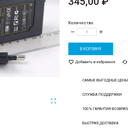
345,00 ₽
Количество
remove
add
В КОРЗИНУ
favorite_border
cached
Добавить в избранное
САМЫЕ ВЫГОДНЫЕ ЦЕНЫ
СЛУЖБА ПОДДЕРЖКИ

100 % ГАРАНТИЯ ВОЗВРАТ
БЫСТРАЯ ДОСТАВКА