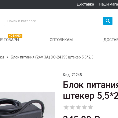
Доставка
Наши маг

НОВИНКИ
Е ТОВАРЫ
ОПТОВИКАМ
ДОСТА
ики

Блок питания (24V 3A) DC-24355 штекер 5,5*2,5
Код:
79245
Блок питани
штекер 5,5*2




