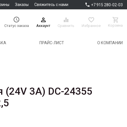

азины
Заказы
Свяжитесь с нами
+7 915 280-02-03





Корзина
Аккаунт
Сравнить
Избранное
Статус заказа
ВКА
ПРАЙС-ЛИСТ
О КОМПАНИИ
я (24V 3A) DC-24355
,5