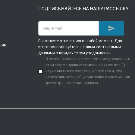
ПОДПИСЫВАЙТЕСЬ НА НАШУ РАССЫЛКУ

Вы можете отписаться в любой момент. Для
ния
этого воспользуйтесь нашими контактными
данными в юридическом уведомлении.
Я соглашаюсь на использование указанных в
этой форме данных компанией xxxxx для (i)
изучения моего запроса, (ii) ответа и, при
необходимости, (iii) управления возможными
договорными отношениями.