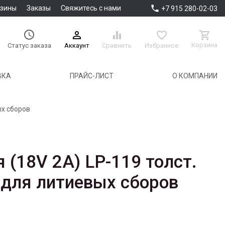

азины
Заказы
Свяжитесь с нами
+7 915 280-02-03





Корзина
Аккаунт
Сравнить
Избранное
Статус заказа
ВКА
ПРАЙС-ЛИСТ
О КОМПАНИИ
ых сборов
 (18V 2A) LP-119 толст.
) для литиевых сборов