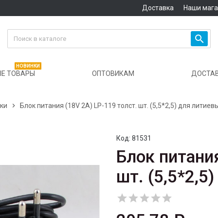
Доставка
Наши маг

НОВИНКИ
Е ТОВАРЫ
ОПТОВИКАМ
ДОСТА
ики

Блок питания (18V 2A) LP-119 толст. шт. (5,5*2,5) для литиев
Код:
81531
Блок питания
шт. (5,5*2,5




