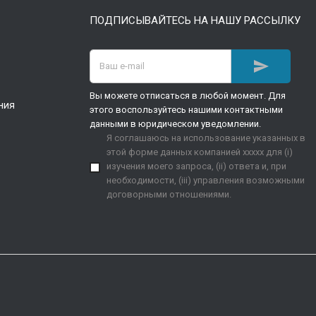
ПОДПИСЫВАЙТЕСЬ НА НАШУ РАССЫЛКУ

Вы можете отписаться в любой момент. Для
ния
этого воспользуйтесь нашими контактными
данными в юридическом уведомлении.
Я соглашаюсь на использование указанных в
этой форме данных компанией xxxxx для (i)
изучения моего запроса, (ii) ответа и, при
необходимости, (iii) управления возможными
договорными отношениями.