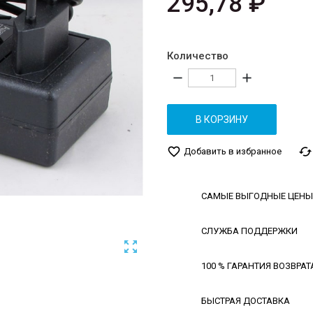
295,78 ₽
Количество
remove
add
В КОРЗИНУ
favorite_border
cached
Добавить в избранное
САМЫЕ ВЫГОДНЫЕ ЦЕНЫ
СЛУЖБА ПОДДЕРЖКИ

100 % ГАРАНТИЯ ВОЗВРАТ
БЫСТРАЯ ДОСТАВКА