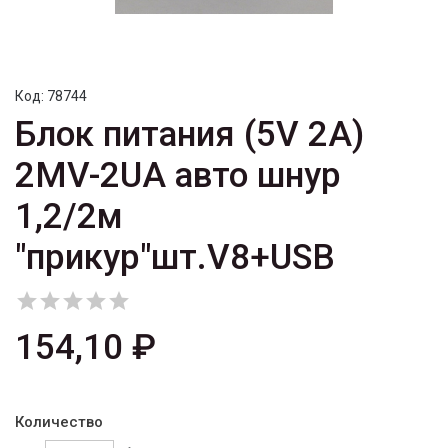
Код:
78744
Блок питания (5V 2A)
2MV-2UA авто шнур
1,2/2м
"прикур"шт.V8+USB





154,10 ₽
Количество