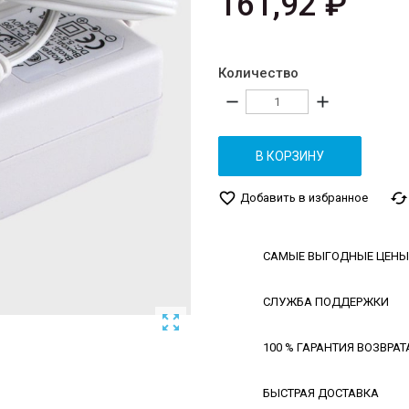
161,92 ₽
Количество
remove
add
В КОРЗИНУ
favorite_border
cached
Добавить в избранное
САМЫЕ ВЫГОДНЫЕ ЦЕНЫ
СЛУЖБА ПОДДЕРЖКИ

100 % ГАРАНТИЯ ВОЗВРАТ
БЫСТРАЯ ДОСТАВКА