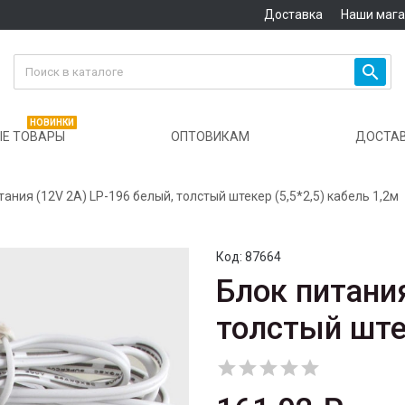
Доставка
Наши маг

НОВИНКИ
Е ТОВАРЫ
ОПТОВИКАМ
ДОСТА
тания (12V 2A) LP-196 белый, толстый штекер (5,5*2,5) кабель 1,2м
Код:
87664
Блок питани
толстый штек




