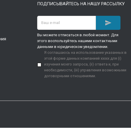
ПОДПИСЫВАЙТЕСЬ НА НАШУ РАССЫЛКУ

Вы можете отписаться в любой момент. Для
ния
этого воспользуйтесь нашими контактными
данными в юридическом уведомлении.
Я соглашаюсь на использование указанных в
этой форме данных компанией xxxxx для (i)
изучения моего запроса, (ii) ответа и, при
необходимости, (iii) управления возможными
договорными отношениями.