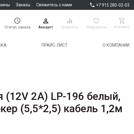

азины
Заказы
Свяжитесь с нами
+7 915 280-02-03





Корзина
Аккаунт
Сравнить
Избранное
Статус заказа
ВКА
ПРАЙС-ЛИСТ
О КОМПАНИИ
я (12V 2A) LP-196 белый,
ер (5,5*2,5) кабель 1,2м