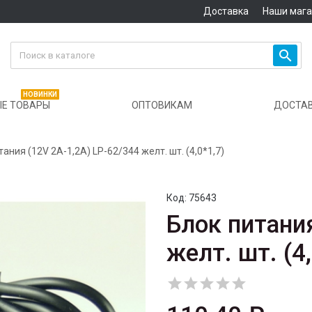
Доставка
Наши маг

НОВИНКИ
Е ТОВАРЫ
ОПТОВИКАМ
ДОСТА
тания (12V 2A-1,2A) LP-62/344 желт. шт. (4,0*1,7)
Код:
75643
Блок питания
желт. шт. (4,




