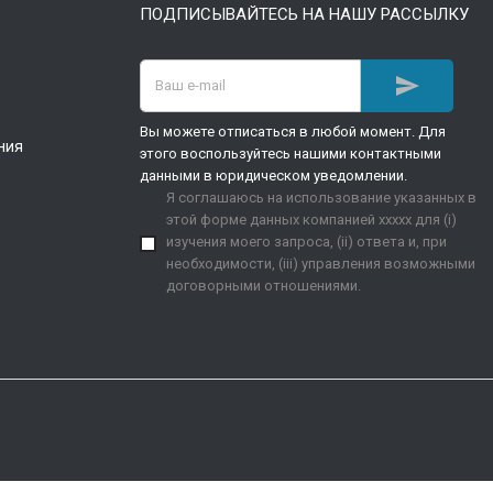
ПОДПИСЫВАЙТЕСЬ НА НАШУ РАССЫЛКУ

Вы можете отписаться в любой момент. Для
ния
этого воспользуйтесь нашими контактными
данными в юридическом уведомлении.
Я соглашаюсь на использование указанных в
этой форме данных компанией xxxxx для (i)
изучения моего запроса, (ii) ответа и, при
необходимости, (iii) управления возможными
договорными отношениями.