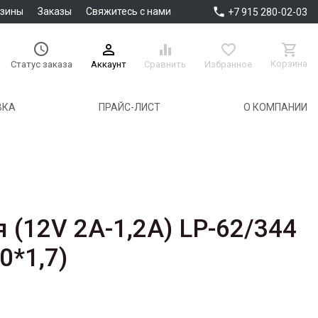

азины
Заказы
Свяжитесь с нами
+7 915 280-02-03





Корзина
Аккаунт
Сравнить
Избранное
Статус заказа
ВКА
ПРАЙС-ЛИСТ
О КОМПАНИИ
 (12V 2A-1,2A) LP-62/344
0*1,7)