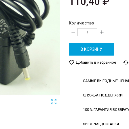
110,40 ₽
Количество
remove
add
В КОРЗИНУ
favorite_border
cached
Добавить в избранное
САМЫЕ ВЫГОДНЫЕ ЦЕНЫ
СЛУЖБА ПОДДЕРЖКИ

100 % ГАРАНТИЯ ВОЗВРАТ
БЫСТРАЯ ДОСТАВКА