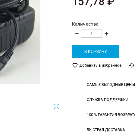
157,78 ₽
Количество
remove
add
В КОРЗИНУ
favorite_border
cached
Добавить в избранное
САМЫЕ ВЫГОДНЫЕ ЦЕНЫ
СЛУЖБА ПОДДЕРЖКИ

100 % ГАРАНТИЯ ВОЗВРАТ
БЫСТРАЯ ДОСТАВКА