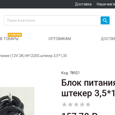
Доставка
Наши маг

НОВИНКИ
Е ТОВАРЫ
ОПТОВИКАМ
ДОСТА
тания (12V 2A) №1220G штекер 3,5*1,35
Код:
78921
Блок питани
штекер 3,5*1




