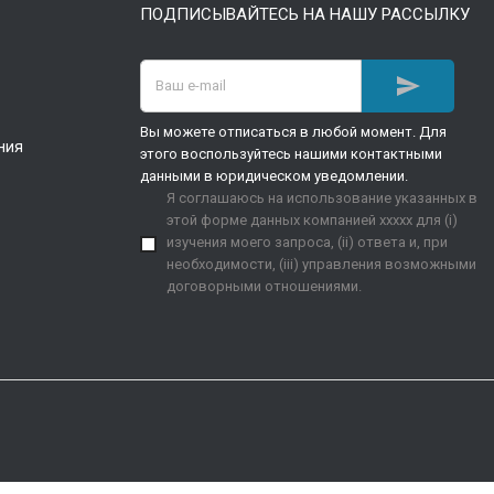
ПОДПИСЫВАЙТЕСЬ НА НАШУ РАССЫЛКУ

Вы можете отписаться в любой момент. Для
ния
этого воспользуйтесь нашими контактными
данными в юридическом уведомлении.
Я соглашаюсь на использование указанных в
этой форме данных компанией xxxxx для (i)
изучения моего запроса, (ii) ответа и, при
необходимости, (iii) управления возможными
договорными отношениями.