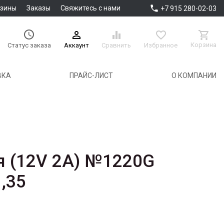

азины
Заказы
Свяжитесь с нами
+7 915 280-02-03





Корзина
Аккаунт
Сравнить
Избранное
Статус заказа
ВКА
ПРАЙС-ЛИСТ
О КОМПАНИИ
я (12V 2A) №1220G
,35