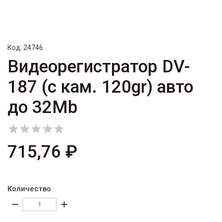
Код:
24746
Видеорегистратор DV-
187 (с кам. 120gr) авто
до 32Mb





715,76 ₽
Количество
remove
add