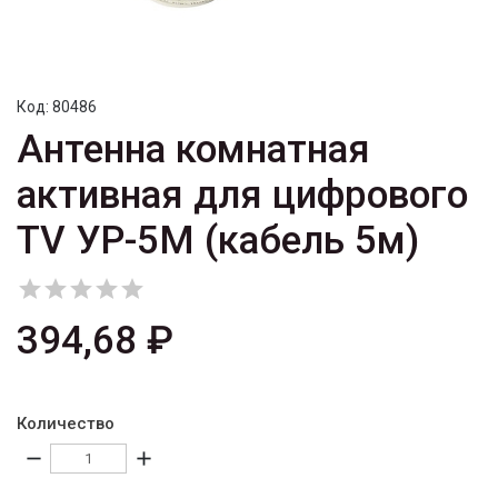
Код:
80486
Антенна комнатная
активная для цифрового
TV УР-5М (кабель 5м)





394,68 ₽
Количество
remove
add